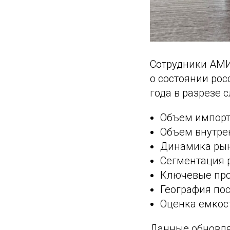
Сотрудники АМИ
о состоянии рос
года в разрезе 
Объем импорт
Объем внутре
Динамика рынк
Сегментация 
Ключевые про
География по
Оценка емкос
Данные обновля