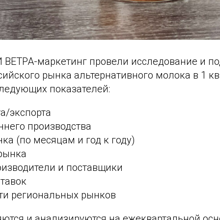
 ВЕТРА-маркетинг провели исследование и по
сийского рынка альтернативного молока в 1 кв
следующих показателей:
а/экспорта
ннего производства
а (по месяцам и год к году)
рынка
изводители и поставщики
ставок
ти региональных рынков
ются и анализируются на ежеквартальной осн